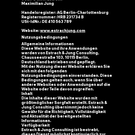
Maximilian Jung
Handelsregister:
AG Berlin-Charlottenburg
Registernummer:
HRB 231734 B
USt-IdNr.:
DE 410 563 789
Website:
www.estrachjung.com
Nutzungsbedingungen
Allgemeine Informationen
Diese Website und ihre Anwendungen
werden von Estrach & Jung Consulting,
Chausseestraße 103, 10115 Berlin,
Deutschland betrieben und gepflegt.
Mit der Nutzung dieser Website erklären Sie
sich mit den folgenden
Nutzungsbedingungen einverstanden. Diese
Bedingungen gelten auch, wenn Sie über
andere Websites oder Anwendungen auf die
Website oder Teile davon zugreifen.
Inhalt
Die Inhalte dieser Website wurden mit
größtmöglicher Sorgfalt erstellt. Estrach &
Jung Consulting übernimmt jedoch keine
Gewähr für die Richtigkeit, Vollständigkeit
und Aktualität der bereitgestellten
Informationen.
Verfügbarkeit
Estrach & Jung Consulting ist bestrebt,
diesen Dienst möglichst kontinuierlich zur