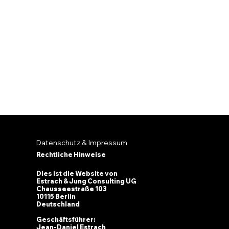
Datenschutz & Impressum
Rechtliche Hinweise
Dies ist die Website von
Estrach & Jung Consulting UG
Chausseestraße 103
10115 Berlin
Deutschland
Geschäftsführer:
Jean-Daniel Estrach